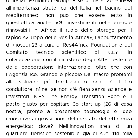
di Italian Exhibition Group. E se prima si accennava
all'importanza strategica dell'Italia nel bacino del
Mediterraneo, non può che essere letto in
quest'ottica anche, «Gli investimenti nelle energie
rinnovabili in Africa: il ruolo dello storage per il
rapido sviluppo delle Res in Africa», l'appuntamento
di giovedì 23 a cura di Res4Africa Foundation e del
Comitato tecnico scientifico di K.EY, in
collaborazione con il ministero degli Affari esteri e
della cooperazione internazionale, oltre che con
l'Agenzia Ice. Grande e piccolo Dai macro problemi
alle soluzioni più territoriali o locali: è il filo
conduttore Infine, se non c'è fiera senza aziende e
investitori, K.EY The Energy Transition Expo è il
posto giusto per ospitare 3o start up (26 di casa
nostra) pronte a presentare tecnologie e idee
innovative ai grossi nomi del mercato dell'efficienza
energetica: dove? Nell'Innovation area di un
quartiere fieristico sostenibile già di suo: 114 mila