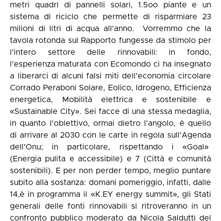
metri quadri di pannelli solari, 1.5oo piante e un
sistema di riciclo che permette di risparmiare 23
milioni di litri di acqua all'anno. Vorremmo che la
tavola rotonda sul Rapporto fungesse da stimolo per
l'intero settore delle rinnovabili: in fondo,
l'esperienza maturata con Ecomondo ci ha insegnato
a liberarci di alcuni falsi miti dell'economia circolare
Corrado Peraboni Solare, Eolico, Idrogeno, Efficienza
energetica, Mobilità elettrica e sostenibile e
«Sustainable City». Sei facce di una stessa medaglia,
in quanto l'obiettivo, ormai dietro l'angolo, è quello
di arrivare al 2030 con le carte in regola sull'Agenda
dell'Onu; in particolare, rispettando i «Goal»
(Energia pulita e accessibile) e 7 (Città e comunità
sostenibili). E per non perder tempo, meglio puntare
subito alla sostanza: domani pomeriggio, infatti, dalle
14,è in programma il «K.EY energy summit», gli Stati
generali delle fonti rinnovabili si ritroveranno in un
confronto pubblico moderato da Nicola Saldutti del