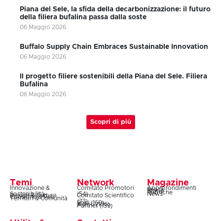
Piana del Sele, la sfida della decarbonizzazione: il futuro
della filiera bufalina passa dalla soste
06 Maggio 2026
Buffalo Supply Chain Embraces Sustainable Innovation
06 Maggio 2026
Il progetto filiere sostenibili della Piana del Sele. Filiera
Bufalina
06 Maggio 2026
Scopri di più
Temi
Network
Magazine
Innovazione &
Comitato Promotori
Approfondimenti
Snack
Storie
Rubriche
Sostenibilità
(54)
News
Design & Cultura
Comitato Scientifico
Coesione & Reti
Territori & Comunità
(73)
Soci (160)
Autori (106)
Partner (139)