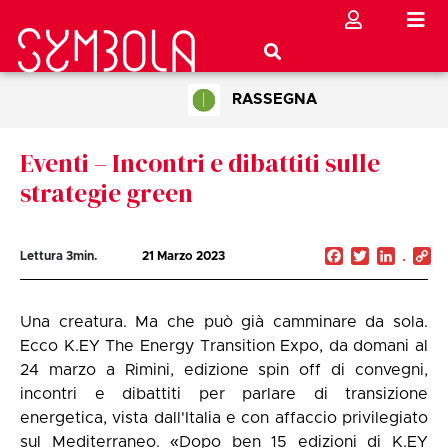
RASSEGNA
Eventi – Incontri e dibattiti sulle
strategie green
Facebook
Twitter
Linked
C
Lettura
3
min.
21 Marzo 2023
Li
Una creatura. Ma che può già camminare da sola.
Ecco K.EY The Energy Transition Expo, da domani al
24 marzo a Rimini, edizione spin off di convegni,
incontri e dibattiti per parlare di transizione
energetica, vista dall'Italia e con affaccio privilegiato
sul Mediterraneo. «Dopo ben 15 edizioni di K.EY