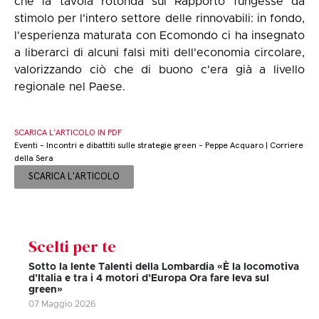
che la tavola rotonda sul Rapporto fungesse da
stimolo per l'intero settore delle rinnovabili: in fondo,
l'esperienza maturata con Ecomondo ci ha insegnato
a liberarci di alcuni falsi miti dell'economia circolare,
valorizzando ciò che di buono c'era già a livello
regionale nel Paese.
SCARICA L’ARTICOLO IN PDF
Eventi - Incontri e dibattiti sulle strategie green - Peppe Acquaro | Corriere
della Sera
SCARICA L'ARTICOLO
Scelti per te
Sotto la lente Talenti della Lombardia «È la locomotiva
d’Italia e tra i 4 motori d’Europa Ora fare leva sul
green»
07 Maggio 2026