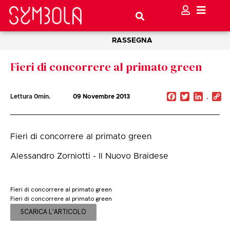
RASSEGNA
Fieri di concorrere al primato green
Facebook
Twitter
Linked
C
Lettura
0
min.
09 Novembre 2013
Li
Fieri di concorrere al primato green
Alessandro Zorniotti - Il Nuovo Braidese
Fieri di concorrere al primato green
Fieri di concorrere al primato green
SCARICA L'ARTICOLO