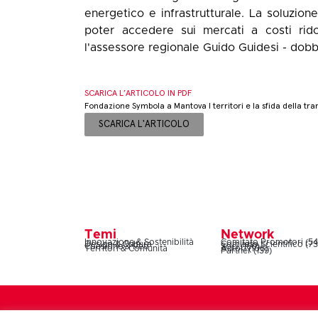
energetico e infrastrutturale. La soluzione
poter accedere sui mercati a costi rido
l'assessore regionale Guido Guidesi - dobb
SCARICA L’ARTICOLO IN PDF
Fondazione Symbola a Mantova I territori e la sfida della tr
SCARICA L'ARTICOLO
Temi
Network
Innovazione & Sostenibilità
Comitato Promotori (54
Design & Cultura
Comitato Scientifico (73
Coesione & Reti
Soci (160)
Territori & Comunità
Autori (106)
Partner (139)
Symbola – Fondazione per le qualità italiane – Via 