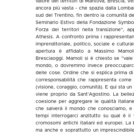
valore dei territori di Mantova, Brescia, V
ancora più vasta - che spazia dalla Lombar
sud del Trentino, fin dentro la comunità d
Seminario Estivo della Fondazione Symbola
Forza dei territori nella transizione"
Athesis. A confronto prima i rappresentan
imprenditoriale, politico, sociale e cultura
apertura è affidato a Massimo Mamoli
Bresciaoggi. Mamoli si è chiesto se "vale 
mondo, o dovremmo invece preoccuparci d
delle cose. Ordine che si esplica prima di 
corresponsabilità che rappresenta come un
(visione, coraggio, comunità). E qui sta un
viene proprio da Sant'Agostino. La bellez
coesione per aggregare le qualità italiane
che salverà il mondo che conosciamo, e n
tempi interrogarci anzitutto su qual è il 
cromosomi antichi italiani ed europei. La
ma anche e soprattutto un imprescindibil