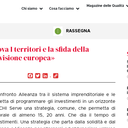
Magazine delle Qualità
Chi siamo
Cosa facciamo
RASSEGNA
I territori e la sfida della
 visione europea»
Facebook
Twitter
LinkedIn
Copy
Link
fronto Alleanza tra il sistema imprenditoriale e le
etta di programmare gli investimenti in un orizzonte
I Serve una strategia, comune, che permetta di
rale di almeno 15, 20 anni. Che dia il tempo di
timenti. Una strategia che parta dalla solidità e dal