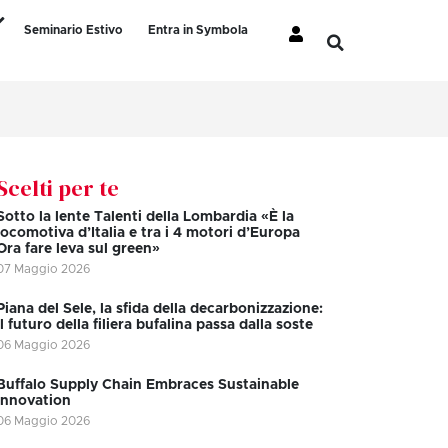
Seminario Estivo
Entra in Symbola
Scelti per te
Sotto la lente Talenti della Lombardia «È la
locomotiva d’Italia e tra i 4 motori d’Europa
Ora fare leva sul green»
07 Maggio 2026
Piana del Sele, la sfida della decarbonizzazione:
il futuro della filiera bufalina passa dalla soste
06 Maggio 2026
Buffalo Supply Chain Embraces Sustainable
Innovation
06 Maggio 2026