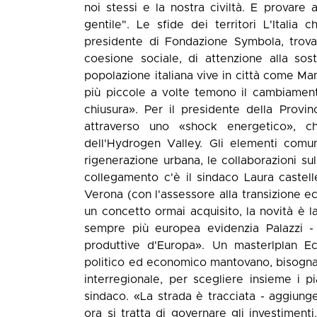
noi stessi e la nostra civiltà. E provare 
gentile". Le sfide dei territori L'Italia 
presidente di Fondazione Symbola, trova
coesione sociale, di attenzione alla sost
popolazione italiana vive in città come Mant
più piccole a volte temono il cambiamento.
chiusura». Per il presidente della Provinc
attraverso uno «shock energetico», 
dell'Hydrogen Valley. Gli elementi comun
rigenerazione urbana, le collaborazioni sul
collegamento c'è il sindaco Laura castel
Verona (con l'assessore alla transizione e
un concetto ormai acquisito, la novità è la
sempre più europea evidenzia Palazzi - 
produttive d'Europa». Un masterlplan E
politico ed economico mantovano, bisogna 
interregionale, per scegliere insieme i p
sindaco. «La strada è tracciata - aggiung
ora si tratta di governare gli investimenti