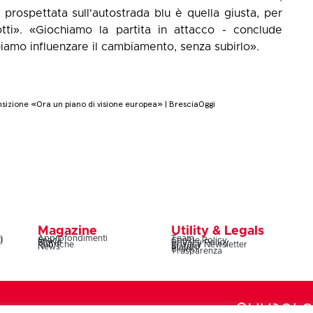
 prospettata sull'autostrada blu è quella giusta, per
tti». «Giochiamo la partita in attacco - conclude
iamo influenzare il cambiamento, senza subirlo».
ansizione «Ora un piano di visione europea» | BresciaOggi
Magazine
Utility & Legals
)
Approfondimenti
Team
)
Snack
Cookie Policy
Storie
Privacy Policy
Rubriche
Privacy Newsletter
News
Statuto
Bilanci
Trasparenza
Lazio 20C, 00187 Roma – codice fiscale e partita IVA