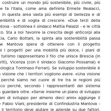
a costruire un mondo più sostenibile, più civile, più
che fa l'Italia, come ama definirla Ermete Realacci,
 in questa area vasta più esempi di bellezza e di
enibilità e di voglia di crescere. «Due terzi della
ova - sottolinea il sindaco Mattia Palazzi - e le città
 Sta a noi favorire la crescita degli anticorpi alla
ia, Carlo Bottani, la spinta alla sostenibilità passa
che Mantova spera di ottenere con il progetto
i I progetti per una mobilità più dolce, i piani di
 turismo rappresentano il filo che unisce Brescia (in
letti), Vicenza (con il sindaco Giacomo Possamai) e
cologica Tommaso Ferrari). Se sviluppo sostenibile è
 visione che i territori vogliono avere. «Una visione
perché siamo nel cuore di tre tra le regioni più
cco perché, secondo i rappresentanti del sistema
guardare oltre. «Serve insieme un piano di sviluppo
iani di sviluppo per almeno dieci anni» aggiunge il
e Fabio Viani, presidente di Confindustria Mantova -
. Il territorio deve aiutare le aziende su due fattori,