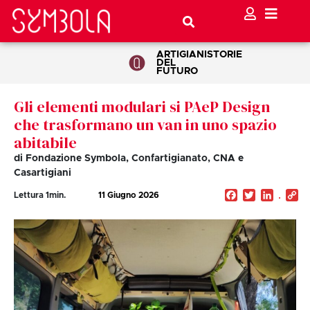
ARTIGIANI
STORIE
DEL
FUTURO
Gli elementi modulari si PAeP Design
che trasformano un van in uno spazio
abitabile
di Fondazione Symbola, Confartigianato, CNA e
Casartigiani
Facebook
Twitter
Linked
C
Lettura
1
min.
11 Giugno 2026
Li