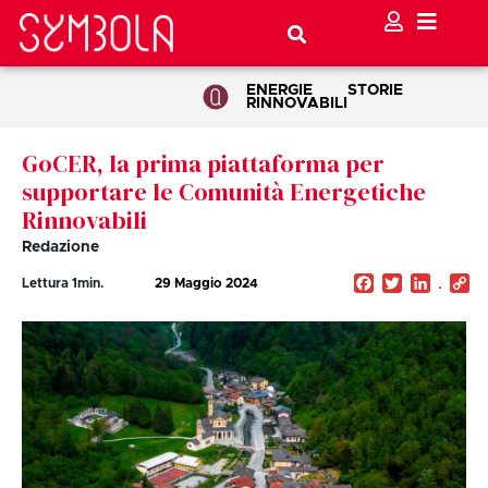
ENERGIE
STORIE
RINNOVABILI
GoCER, la prima piattaforma per
supportare le Comunità Energetiche
Rinnovabili
Redazione
Facebook
Twitter
Linked
C
Lettura
1
min.
29 Maggio 2024
Li