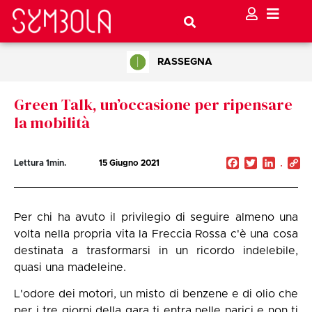
RASSEGNA
Green Talk, un’occasione per ripensare
la mobilità
Facebook
Twitter
Linked
C
Lettura
1
min.
15 Giugno 2021
Li
Per chi ha avuto il privilegio di seguire almeno una
volta nella propria vita la Freccia Rossa c'è una cosa
destinata a trasformarsi in un ricordo indelebile,
quasi una madeleine.
L'odore dei motori, un misto di benzene e di olio che
per i tre giorni della gara ti entra nelle narici e non ti