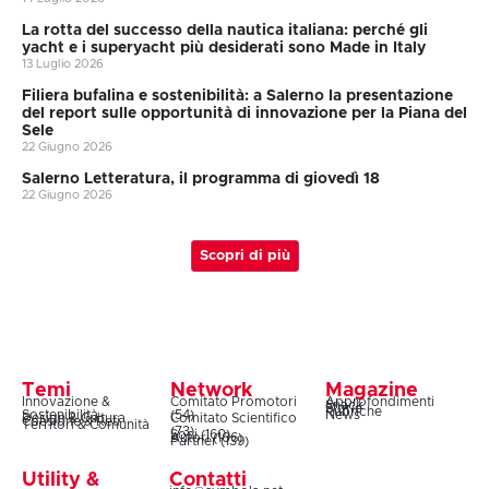
La rotta del successo della nautica italiana: perché gli
yacht e i superyacht più desiderati sono Made in Italy
13 Luglio 2026
Filiera bufalina e sostenibilità: a Salerno la presentazione
del report sulle opportunità di innovazione per la Piana del
Sele
22 Giugno 2026
Salerno Letteratura, il programma di giovedì 18
22 Giugno 2026
Scopri di più
Temi
Network
Magazine
Innovazione &
Comitato Promotori
Approfondimenti
Snack
Storie
Rubriche
Sostenibilità
(54)
News
Design & Cultura
Comitato Scientifico
Coesione & Reti
Territori & Comunità
(73)
Soci (160)
Autori (106)
Partner (139)
Utility &
Contatti