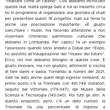
"ribaltare come un calzino". Così abbiamo incrociato
queste due realtà spiega Galli e tra un mesetto circa
ho in programma di organizzare una giornata di studi
per presentare questi 18 progetti». Galli sul tema fa
anche una precisazione importante: «È giusto
svecchiare i musei, ma facendo attenzione a non
violentare l'immenso patrimonio culturale che
abbiamo in Lombardia. Per capirci fa un esempio
l'assessore quando sono andato a Dubai per l'Expo,
ho assistito all'inaugurazione del "museo del futuro".
Ecco, noi non abbiamo bisogno di queste cose. È
giusto innovare, ma con giudizio, altrimenti si rischia
di fare danni e basta. Tornando ai numeri del 2021,
Galli ha dato anche quelli degli ingressi lombardi. Al
primo posto c'è la Triennale con 441.749 visitatori,
seguito dal Vittoriale (179.047), dal Museo della
Scienza e Tecnologia (143.040). Poi tutti gli altri. A
questo proposito, però, c'è un dato curioso: la
Triennale ha una percentuale di ingressi a