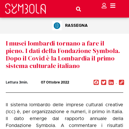
RASSEGNA
I musei lombardi tornano a fare il
pieno. I dati della Fondazione Symbola.
Dopo il Covid è la Lombardia il primo
sistema culturale italiano
Facebook
Twitter
Linked
C
Lettura
3
min.
07 Ottobre 2022
Li
Il sistema lombardo delle imprese culturali creative
(Icc) è, per organizzazione e numeri, il primo in Italia.
Il dato emerge dal rapporto annuale della
Fondazione Symbola. A commentare i risultati