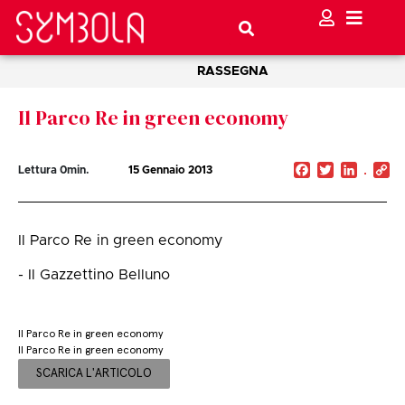
RASSEGNA
Il Parco Re in green economy
Facebook
Twitter
Linked
C
Lettura
0
min.
15 Gennaio 2013
Li
Il Parco Re in green economy
- Il Gazzettino Belluno
Il Parco Re in green economy
Il Parco Re in green economy
SCARICA L'ARTICOLO