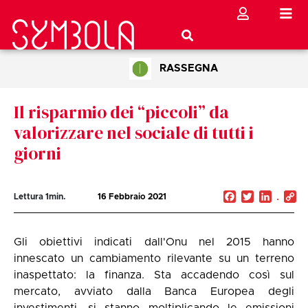
RASSEGNA
Il risparmio dei “piccoli” da
valorizzare nel sociale di tutti i
giorni
Facebook
Twitter
Linked
C
Lettura
1
min.
16 Febbraio 2021
Li
Gli obiettivi indicati dall'Onu nel 2015 hanno
innescato un cambiamento rilevante su un terreno
inaspettato: la finanza. Sta accadendo così sul
mercato, avviato dalla Banca Europea degli