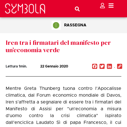
RASSEGNA
Iren tra i firmatari del manifesto per
un’economia verde
Facebook
Twitter
Linked
C
Lettura
1
min.
22 Gennaio 2020
Li
Mentre Greta Thunberg tuona contro l'Apocalisse
climatica, dal Forum economico mondiale di Davos,
Iren s'affretta a segnalare di essere tra i firmatari del
Manifesto di Assisi per "un'economia a misura
d'uomo contro la crisi climatica" ispirato
dall'enciclica Laudato Sì di papa Francesco, il cui