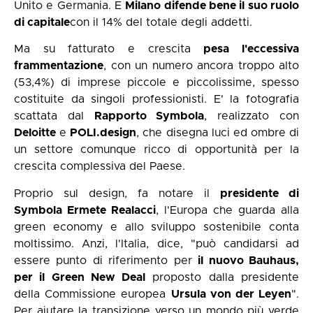
Unito e Germania. E
Milano difende bene il suo ruolo
di capitale
con il 14% del totale degli addetti.
Ma su fatturato e crescita
pesa l'eccessiva
frammentazione
, con un numero ancora troppo alto
(53,4%) di imprese piccole e piccolissime, spesso
costituite da singoli professionisti. E' la fotografia
scattata dal
Rapporto
Symbola
, realizzato con
Deloitte
e
POLI.design
, che disegna luci ed ombre di
un settore comunque ricco di opportunità per la
crescita complessiva del Paese.
Proprio sul design, fa notare il
presidente di
Symbola Ermete Realacci
, l'Europa che guarda alla
green economy e allo sviluppo sostenibile conta
moltissimo. Anzi, l'Italia, dice, "può candidarsi ad
essere punto di riferimento per
il nuovo Bauhaus,
per il Green New Deal
proposto dalla presidente
della Commissione europea
Ursula von der Leyen
".
Per aiutare la transizione verso un mondo più verde