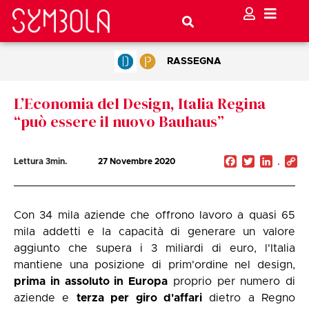
RASSEGNA
L’Economia del Design, Italia Regina
“può essere il nuovo Bauhaus”
Facebook
Twitter
Linked
C
Lettura
3
min.
27 Novembre 2020
Li
Con 34 mila aziende che offrono lavoro a quasi 65
mila addetti e la capacità di generare un valore
aggiunto che supera i 3 miliardi di euro, l'Italia
mantiene una posizione di prim'ordine nel design,
prima in assoluto in Europa
proprio per numero di
aziende e
terza per giro d'affari
dietro a Regno