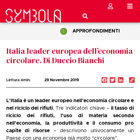
APPROFONDIMENTI
Italia leader europea dell’economia
circolare. Di Duccio Bianchi
Facebook
Twitter
Linked
C
Lettura
4
min.
29 Novembre 2019
Li
L’Italia è un leader europeo nell’economia circolare e
nel riciclo dei rifiuti
. Tre indicatori chiave –
il tasso di
riciclo dei rifiuti, l’uso di materia seconda
nell’economia, la produttività e il consumo pro
capite di risorse
– descrivono univocamente un
Paese con una economia già molto “circolare”.