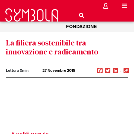
FONDAZIONE
La filiera sostenibile tra
innovazione e radicamento
Facebook
Twitter
Linked
C
Lettura
0
min.
27 Novembre 2015
Li
Scelti per te