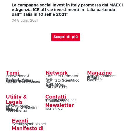
La campagna social Invest in Italy promossa dal MAECI
e Agenzia ICE attrae investimenti in Italia partendo
dall’“Italia in 10 selfie 2021”
04 Giugno 2021
Scopri di più
Temi
Network
Magazine
Innovazione &
Comitato Promotori
Approfondimenti
Snack
Storie
Rubriche
Sostenibilità
(54)
News
Design & Cultura
Comitato Scientifico
Coesione & Reti
Territori & Comunità
(73)
Soci (160)
Autori (106)
Partner (139)
Utility &
Contatti
info@symbola.net
T.0645422601
Legals
Newsletter
Team
Cookie Policy
Privacy Policy
Privacy Newsletter
Iscriviti qui
Statuto
Bilanci
Trasparenza
Eventi
eventi@symbola.net
Manifesto di