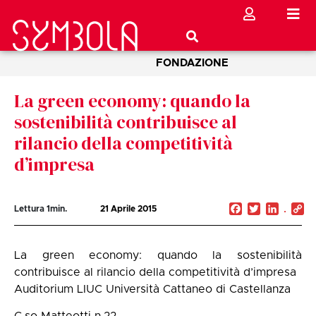
FONDAZIONE
La green economy: quando la
sostenibilità contribuisce al
rilancio della competitività
d’impresa
Facebook
Twitter
Linked
C
Lettura
1
min.
21 Aprile 2015
Li
La green economy: quando la sostenibilità
contribuisce al rilancio della competitività d’impresa
Auditorium LIUC Università Cattaneo di Castellanza