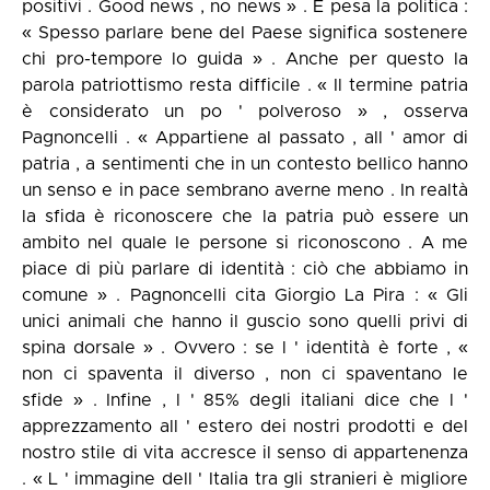
positivi . Good news , no news » . E pesa la politica :
« Spesso parlare bene del Paese significa sostenere
chi pro-tempore lo guida » . Anche per questo la
parola patriottismo resta difficile . « Il termine patria
è considerato un po ' polveroso » , osserva
Pagnoncelli . « Appartiene al passato , all ' amor di
patria , a sentimenti che in un contesto bellico hanno
un senso e in pace sembrano averne meno . In realtà
la sfida è riconoscere che la patria può essere un
ambito nel quale le persone si riconoscono . A me
piace di più parlare di identità : ciò che abbiamo in
comune » . Pagnoncelli cita Giorgio La Pira : « Gli
unici animali che hanno il guscio sono quelli privi di
spina dorsale » . Ovvero : se l ' identità è forte , «
non ci spaventa il diverso , non ci spaventano le
sfide » . Infine , l ' 85% degli italiani dice che l '
apprezzamento all ' estero dei nostri prodotti e del
nostro stile di vita accresce il senso di appartenenza
. « L ' immagine dell ' Italia tra gli stranieri è migliore