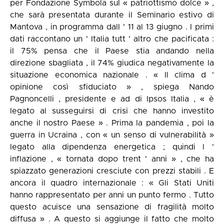
per Fondazione Symbola sul « patriottismo dolce » ,
che sarà presentata durante il Seminario estivo di
Mantova , in programma dall ' 11 al 13 giugno . I primi
dati raccontano un ' Italia tutt ' altro che pacificata :
il 75% pensa che il Paese stia andando nella
direzione sbagliata , il 74% giudica negativamente la
situazione economica nazionale . « Il clima d '
opinione così sfiduciato » , spiega Nando
Pagnoncelli , presidente e ad di Ipsos Italia , « è
legato al susseguirsi di crisi che hanno investito
anche il nostro Paese » . Prima la pandemia , poi la
guerra in Ucraina , con « un senso di vulnerabilità »
legato alla dipendenza energetica ; quindi l '
inflazione , « tornata dopo trent ' anni » , che ha
spiazzato generazioni cresciute con prezzi stabili . E
ancora il quadro internazionale : « Gli Stati Uniti
hanno rappresentato per anni un punto fermo . Tutto
questo acuisce una sensazione di fragilità molto
diffusa » . A questo si aggiunge il fatto che molto