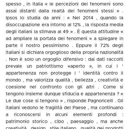
spesso , in Italia « le percezioni dei fenomeni sono
assai distanti dalla realtà dei fenomeni stessi » .
Ipsos lo studia da anni : « Nel 2014 , quando la
disoccupazione era intorno al 12% , la risposta media
degli italiani la stimava al 49 » . È questa attitudine «
ad ampliare la portata dei fenomeni » a spiegare in
parte il nostro pessimismo . Eppure il 72% degli
italiani si dichiara orgoglioso della propria nazionalità
. Non è solo un orgoglio difensivo : dai dati raccolti
prevale un patriottismo «aperto », in cui l '
appartenenza non protegge l ' identità contro il
mondo , ma valorizza qualità , bellezza , creatività e
coesione nel confronto con gli altri . Come si
tengono insieme dunque sfiducia e appartenenza ? «
Le due cose si tengono » , risponde Pagnoncelli . Gli
italiani vedono le fragilità del Paese , ma continuano
a riconoscersi in alcuni elementi profondi :
patrimonio storico , cibo , paesaggio , ma anche
creatività , design , stile italiano , qualità dei prodotti