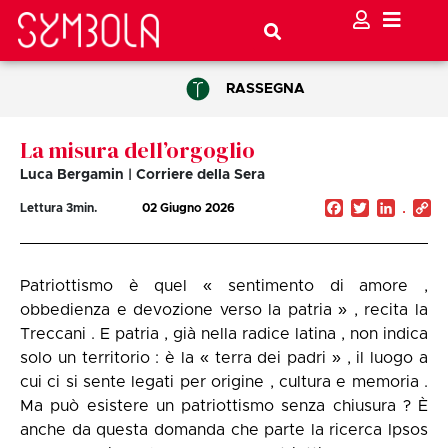
RASSEGNA
La misura dell’orgoglio
Luca Bergamin | Corriere della Sera
Facebook
Twitter
Linked
C
Lettura
3
min.
02 Giugno 2026
Li
Patriottismo è quel « sentimento di amore ,
obbedienza e devozione verso la patria » , recita la
Treccani . E patria , già nella radice latina , non indica
solo un territorio : è la « terra dei padri » , il luogo a
cui ci si sente legati per origine , cultura e memoria .
Ma può esistere un patriottismo senza chiusura ? È
anche da questa domanda che parte la ricerca Ipsos