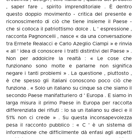
, saper fare , spirito imprenditoriale . È dentro
questo doppio movimento - critica del presente e
riconoscimento di ciò che tiene insieme il Paese -
che si colloca il patriottismo dolce . L ' espressione ,
racconta Pagnoncelli , nasce « da una conversazione
tra Ermete Realacci e Carlo Azeglio Ciampi » e rinvia
« all ' idea di conoscere i tratti distintivi del Paese » .
Non per addolcire la realtà : « Le cose che
funzionano sono molte e parlarne non significa
negare i tanti problemi » . La questione , piuttosto ,
è che spesso gli italiani conoscono poco ciò che
funziona . « Solo un italiano su cinque sa che siamo il
secondo Paese manifatturiero d ' Europa . E siamo in
larga misura il primo Paese in Europa per raccolta
differenziata dei rifiuti : lo sa un italiano su dieci e il
51% non ci crede » . Su questa inconsapevolezza
pesa il racconto pubblico : « C ' è un sistema di
informazione che difficilmente dà enfasi agli aspetti