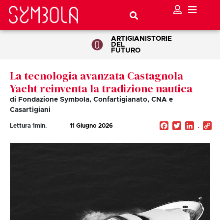
ARTIGIANI
STORIE
DEL
FUTURO
La tecnologia avanzata Castagnola
Yacht reinventa la tradizione nautica
di Fondazione Symbola, Confartigianato, CNA e
Casartigiani
Facebook
Twitter
Linked
C
Lettura
1
min.
11 Giugno 2026
Li