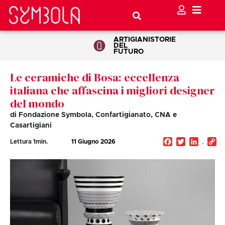
ARTIGIANI
STORIE
DEL
FUTURO
Le ceramiche di Bosa: eccellenza
italiana che affascina i migliori designer
del mondo
di Fondazione Symbola, Confartigianato, CNA e
Casartigiani
Facebook
Twitter
Linked
C
Lettura
1
min.
11 Giugno 2026
Li