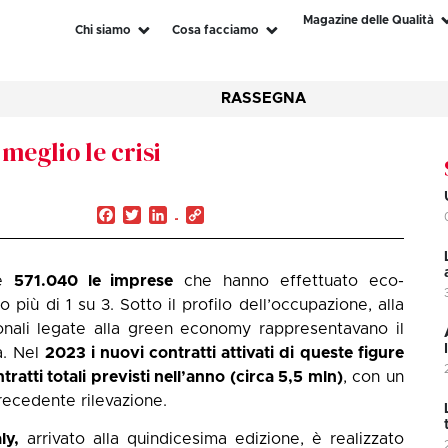
Magazine delle Qualità
Chi siamo
Cosa facciamo
RASSEGNA
meglio le crisi
Facebook
Twitter
LinkedIn
Copy
Link
te
571.040 le imprese
che hanno effettuato eco-
 più di 1 su 3. Sotto il profilo dell’occupazione, alla
ionali legate alla green economy rappresentavano il
à. Nel
2023 i nuovi contratti attivati di queste figure
tratti totali previsti nell’anno (circa 5,5 mln)
, con un
recedente rilevazione.
ly,
arrivato alla quindicesima edizione, è realizzato