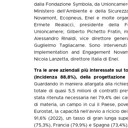
dalla Fondazione Symbola, da Unioncamere 
Ministero dell’Ambiente e della Sicurezz
Novamont, Ecopneus, Enel e molte organi
Ermete Realacci, presidente della F
Unioncamere; Gilberto Pichetto Fratin, m
Alessandro Rinaldi, vice direttore gen
Guglielmo Tagliacarne. Sono intervenuti
Implementation and Engagement Novamo
Nicola Lanzetta, direttore Italia di Enel.
Tra le aree aziendali più interessate sul to
(incidenza 88,8%), della progettazione
Guardando in maniera allargata alla richi
totale di quasi 5,5 milioni di contratti p
stata ritenuta necessaria nel 79,4% dei cas
di materia, un campo in cui il Paese, po
Eurostat, la capacità nell’avvio a riciclo dei r
91,6% (2022), un tasso di gran lunga sup
(75,3%), Francia (79,9%) e Spagna (73,4%)