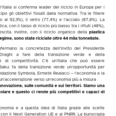
l’Italia si conferma leader del riciclo in Europa per i
ipo gli obiettivi fissati dalla normativa. Tra le filiere
lo al 92,3%), il vetro (77,4%) e l’acciaio (87,8%). La
ica, con il tasso di riciclo più basso tra i rifiuti (48%),
scita. Inoltre, con il riciclo organico della
plastica
ime, sono state riciclate oltre 44 mila tonnellate.
ermano la concretezza dell’invito del Presidente
raghi a fare della transizione verde e della
e di competitività. C’è un’Italia che può essere
aku: fa della transizione verde un’opportunità per
Fondazione Symbola, Ermete Realacci – l’economia e la
 un’accelerazione verso un’economia più a misura
’innovazione, sulle comunità e sui territori. Siamo una
lare e questo ci rende più competitivi e capaci di
nomia e a questa idea di Italia grazie alle scelte
con il Next Generation UE e al PNRR. La burocrazia