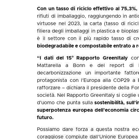
Con un tasso di riciclo effettivo al 75,3%,
rifiuti di imballaggio, raggiungendo in antic
virtuose nel 2023, la carta (tasso di ricic
filiera degli imballaggi in plastica e bioplast
è il settore con il più rapido tasso di cre
biodegradabile e compostabile entrato a reg
“I dati del 15° Rapporto GreenItaly
conf
Mattarella a Bonn e del report di D
decarbonizzazione un importante fattor
protagonista con l’Europa alla COP29 a B
rafforzare – dichiara il presidente della 
società. Nel Rapporto GreenItaly si coglie
d’uomo che punta sulla
sostenibilità, sull
superpotenza europea dell’economia circo
futuro.
Possiamo dare forza a questa nostra eco
coraggiose compiute dall’Unione Europea 