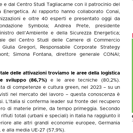
e dal Centro Studi Tagliacarne con il patrocinio del
a Energetica. Al rapporto hanno collaborato Conai,
zzazioni e oltre 40 esperti e presentato oggi da
ondazione Symbola; Andrea Prete, presidente
inistro dell’Ambiente e della Sicurezza Energetica;
erale del Centro Studi delle Camere di Commercio
 Giulia Gregori, Responsabile Corporate Strategy
nt; Simona Fontana, direttore generale CONAI;
tale delle attivazioni troviamo le aree della logistica
 e sviluppo (86,7%)
e le aree tecniche (80,2%).
esta di competenze e cultura green, nel 2023 – su un
revisti nel mercato del lavoro – questa conoscenza è
i. L’Italia si conferma leader sul fronte del recupero
vero di materie prime, da tempo primeggia. Secondo
ifiuti totali (urbani e speciali) in Italia ha raggiunto il
eriore alle altri grandi economie europee, Germania
, e alla media UE-27 (57,9%).