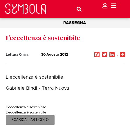
RASSEGNA
L’eccellenza è sostenibile
Facebook
Twitter
Linked
C
Lettura
0
min.
30 Agosto 2012
Li
L'eccellenza è sostenibile
Gabriele Bindi - Terra Nuova
L'eccellenza è sostenibile
L'eccellenza è sostenibile
SCARICA L'ARTICOLO