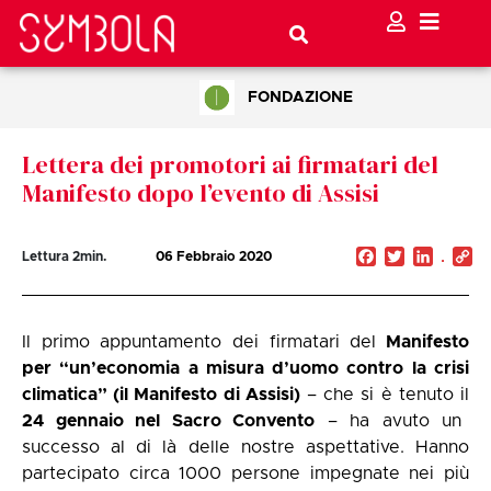
FONDAZIONE
Lettera dei promotori ai firmatari del
Manifesto dopo l’evento di Assisi
Facebook
Twitter
Linked
C
Lettura
2
min.
06 Febbraio 2020
Li
Il primo appuntamento dei firmatari del
Manifesto
per “un’economia a misura d’uomo contro la crisi
climatica” (il Manifesto di Assisi)
– che si è tenuto il
24 gennaio nel Sacro Convento
– ha avuto un
successo al di là delle nostre aspettative. Hanno
partecipato circa 1000 persone impegnate nei più