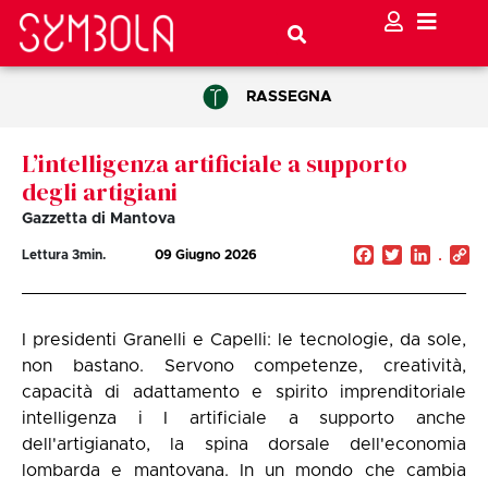
RASSEGNA
L’intelligenza artificiale a supporto
degli artigiani
Gazzetta di Mantova
Facebook
Twitter
Linked
C
Lettura
3
min.
09 Giugno 2026
Li
I presidenti Granelli e Capelli: le tecnologie, da sole,
non bastano. Servono competenze, creatività,
capacità di adattamento e spirito imprenditoriale
intelligenza i I artificiale a supporto anche
dell'artigianato, la spina dorsale dell'economia
lombarda e mantovana. In un mondo che cambia