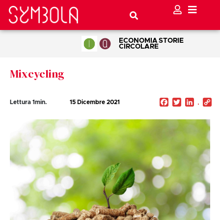
ECONOMIA
STORIE
CIRCOLARE
Mixcycling
Facebook
Twitter
Linked
C
Lettura
1
min.
15 Dicembre 2021
Li