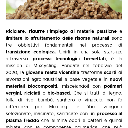
Riciclare,
ridurre l’impiego di materie plastiche
e
limitare lo sfruttamento delle risorse naturali
sono
tre obbiettivi fondamentali nel processo di
transizione ecologica.
Unirli in una sola start-up,
attraverso
processi tecnologici brevettati
, è la
mission di Mixcycling. Fondata nel febbraio del
2020, la
giovane realtà vicentina
trasforma
scarti
di
lavorazioni agroindustriali a base vegetale in
nuovi
materiali biocompositi
, miscelandoli con
polimeri
vergini
,
riciclati
o
bio-based
. Che si tratti di legno,
lolla di riso, bambù, sughero o vinaccia, non fa
differenza per Mixcling: le fibre vengono
selezionate, macinate, sanificate con un
processo al
plasma freddo
che elimina odori e batteri e quindi
mixate con la componente polimerica, che può