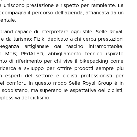
he uniscono prestazione e rispetto per l’ambiente. La
accompagna il percorso dell’azienda, affiancata da un
entale.
rand capace di interpretare ogni stile: Selle Royal,
e da turismo; Fizik, dedicato a chi cerca prestazioni
eganza artigianale dal fascino intramontabile;
do MTB; PEdALED, abbigliamento tecnico ispirato
unto di riferimento per chi vive il bikepacking come
n ricerca e sviluppo per offrire prodotti sempre più
n esperti del settore e ciclisti professionisti per
 del comfort. In questo modo Selle Royal Group è in
soddisfano, ma superano le aspettative dei ciclisti,
plessiva del ciclismo.