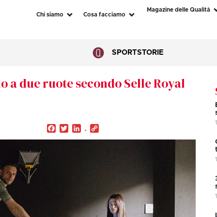
Magazine delle Qualità
Chi siamo
Cosa facciamo
SPORT
STORIE
do a due ruote secondo Selle Royal
Facebook
Twitter
LinkedIn
Copy
Link