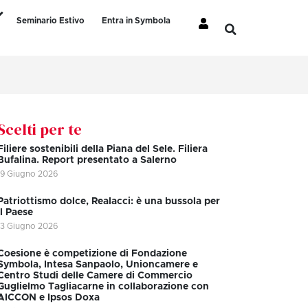
Seminario Estivo
Entra in Symbola
Scelti per te
Filiere sostenibili della Piana del Sele. Filiera
Bufalina. Report presentato a Salerno
19 Giugno 2026
Patriottismo dolce, Realacci: è una bussola per
il Paese
13 Giugno 2026
Coesione è competizione di Fondazione
Symbola, Intesa Sanpaolo, Unioncamere e
Centro Studi delle Camere di Commercio
Guglielmo Tagliacarne in collaborazione con
AICCON e Ipsos Doxa