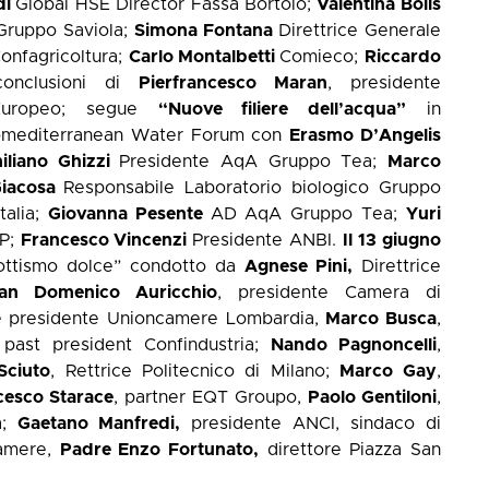
di
Global HSE Director Fassa Bortolo;
Valentina Bolis
Gruppo Saviola;
Simona Fontana
Direttrice Generale
onfagricoltura;
Carlo Montalbetti
Comieco;
Riccardo
onclusioni di
Pierfrancesco Maran
, presidente
 Europeo; segue
“Nuove filiere dell’acqua”
in
omediterranean Water Forum con
Erasmo D’Angelis
iliano Ghizzi
Presidente AqA Gruppo Tea;
Marco
Giacosa
Responsabile Laboratorio biologico Gruppo
talia;
Giovanna Pesente
AD AqA Gruppo Tea;
Yuri
AP;
Francesco Vincenzi
Presidente ANBI.
Il 13 giugno
riottismo dolce” condotto da
Agnese Pini,
Direttrice
ian Domenico Auricchio
, presidente Camera di
 presidente Unioncamere Lombardia,
Marco Busca
,
past president Confindustria;
Nando Pagnoncelli
,
Sciuto
, Rettrice Politecnico di Milano;
Marco Gay
,
cesco Starace
, partner EQT Groupo,
Paolo Gentiloni
,
a;
Gaetano Manfredi,
presidente ANCI, sindaco di
camere,
Padre Enzo Fortunato,
direttore Piazza San