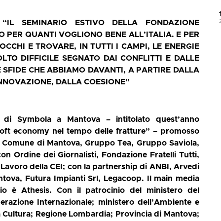
“IL SEMINARIO ESTIVO DELLA FONDAZIONE
 PER QUANTI VOGLIONO BENE ALL’ITALIA. E PER
CHI E TROVARE, IN TUTTI I CAMPI, LE ENERGIE
TO DIFFICILE SEGNATO DAI CONFLITTI E DALLE
E SFIDE CHE ABBIAMO DAVANTI, A PARTIRE DALLA
’INNOVAZIONE, DALLA COESIONE”
o di Symbola a Mantova – intitolato quest’anno
 soft economy nel tempo delle fratture”
–
promosso
 Comune di Mantova, Gruppo Tea, Gruppo Saviola,
on Ordine dei Giornalisti, Fondazione Fratelli Tutti,
il Lavoro della CEI; con la partnership di ANBI, Arvedi
ntova, Futura Impianti Srl, Legacoop. Il main media
o è Athesis. Con il patrocinio del ministero del
perazione Internazionale; ministero dell’Ambiente e
la Cultura; Regione Lombardia; Provincia di Mantova;