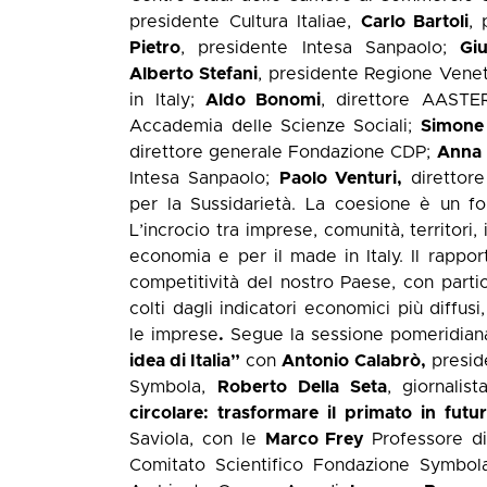
presidente Cultura Italiae,
Carlo Bartoli
, 
Pietro
, presidente Intesa Sanpaolo;
Gi
Alberto Stefani
, presidente Regione Vene
in Italy;
Aldo Bonomi
, direttore AASTE
Accademia delle Scienze Sociali;
Simone
direttore generale Fondazione CDP;
Anna 
Intesa Sanpaolo;
Paolo Venturi,
direttor
per la Sussidarietà. La coesione è un form
L’incrocio tra imprese, comunità, territori
economia e per il made in Italy. Il rapport
competitività del nostro Paese, con parti
colti dagli indicatori economici più diffus
le imprese
.
Segue la sessione pomeridian
idea di Italia”
con
Antonio Calabrò,
presid
Symbola,
Roberto Della Seta
, giornalis
circolare: trasformare il primato in fut
Saviola, con le
Marco Frey
Professore d
Comitato Scientifico Fondazione Symbo