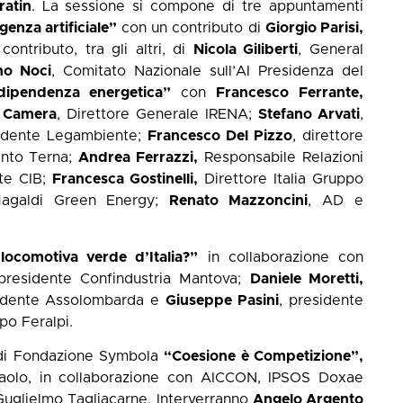
ratin
. La sessione si compone di tre appuntamenti
genza artificiale”
con un contributo di
Giorgio Parisi,
ntributo, tra gli altri, di
Nicola Giliberti
, General
no Noci
, Comitato Nazionale sull’AI Presidenza del
indipendenza energetica”
con
Francesco Ferrante,
 Camera
, Direttore Generale IRENA;
Stefano Arvati
,
dente Legambiente;
Francesco Del Pizzo
, direttore
ento Terna;
Andrea Ferrazzi,
Responsabile Relazioni
nte CIB;
Francesca Gostinelli,
Direttore Italia Gruppo
Magaldi Green Energy;
Renato
Mazzoncini
, AD e
ocomotiva verde d’Italia?”
in collaborazione con
 presidente Confindustria Mantova;
Daniele Moretti,
dente Assolombarda e
Giuseppe Pasini
, presidente
po Feralpi.
 di Fondazione Symbola
“Coesione è Competizione”,
paolo, in collaborazione con AICCON, IPSOS Doxae
uglielmo Tagliacarne. Interverranno
Angelo Argento