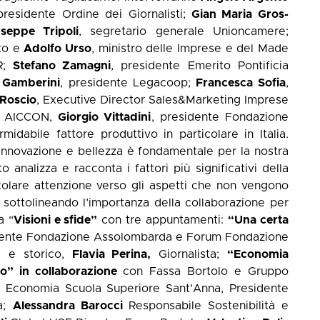
presidente Ordine dei Giornalisti;
Gian Maria Gros-
useppe Tripoli
, segretario generale Unioncamere;
to e
Adolfo Urso
, ministro delle Imprese e del Made
R;
Stefano Zamagni
, presidente Emerito Pontificia
 Gamberini
, presidente Legacoop;
Francesca Sofia
,
Roscio
, Executive Director Sales&Marketing Imprese
e AICCON,
Giorgio Vittadini
, presidente Fondazione
idabile fattore produttivo in particolare in Italia.
, innovazione e bellezza è fondamentale per la nostra
o analizza e racconta i fattori più significativi della
colare attenzione verso gli aspetti che non vengono
i, sottolineando l’importanza della collaborazione per
a “
Visioni e sfide”
con tre appuntamenti:
“Una certa
ente Fondazione Assolombarda e Forum Fondazione
ta e storico,
Flavia Perina,
Giornalista;
“Economia
uro” in collaborazione
con Fassa Bortolo e Gruppo
i Economia Scuola Superiore Sant’Anna, Presidente
la;
Alessandra Barocci
Responsabile Sostenibilità e