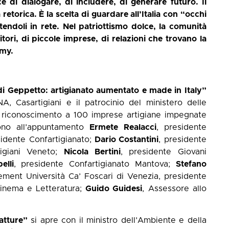
e di dialogare, di includere, di generare futuro. Il
etorica. È la scelta di guardare all’Italia con “occhi
tendoli in rete. Nel patriottismo dolce, la comunità
itori, di piccole imprese, di relazioni che trovano la
omy.
 di Geppetto: artigianato aumentato e made in Italy”
A, Casartigiani e il patrocinio del ministero delle
il riconoscimento a 100 imprese artigiane impegnate
gono all’appuntamento
Ermete Realacci
, presidente
sidente Confartigianato;
Dario Costantini
, presidente
tigiani Veneto;
Nicola Bertini
, presidente Giovani
elli
, presidente Confartigianato Mantova;
Stefano
ement Università Ca’ Foscari di Venezia, presidente
 Cinema e Letteratura;
Guido Guidesi
, Assessore allo
ratture”
si apre con il ministro dell’Ambiente e della