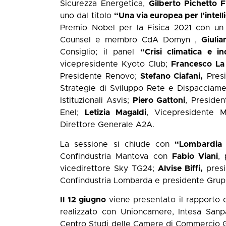
Sicurezza Energetica,
Gilberto Pichetto F
uno dal titolo
“Una via europea per l’intelli
Premio Nobel per la Fisica 2021 con un co
Counsel e membro CdA Domyn ,
Giulia
Consiglio; il panel
“
Crisi climatica e 
vicepresidente Kyoto Club;
Francesco La
Presidente Renovo;
Stefano Ciafani,
Presi
Strategie di Sviluppo Rete e Dispacciam
Istituzionali Asvis;
Piero Gattoni
, Preside
Enel;
Letizia Magaldi
, Vicepresidente 
Direttore Generale A2A.
La sessione si chiude con
“Lombardia l
Confindustria Mantova con
Fabio Viani
,
vicedirettore Sky TG24;
Alvise Biffi,
presi
Confindustria Lombarda e presidente Grup
Il 12 giugno
viene presentato il rapporto
realizzato con Unioncamere, Intesa San
Centro Studi delle Camere di Commercio G