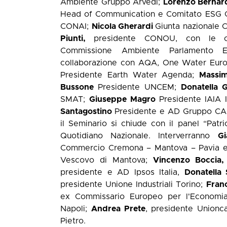
Ambiente Gruppo Arvedi;
Lorenzo Bernar
Head of Communication e Comitato ESG 
CONAI;
Nicola Gherardi
Giunta nazionale C
Piunti,
presidente CONOU, con le c
Commissione Ambiente Parlamento
collaborazione con AQA, One Water Eur
Presidente Earth Water Agenda;
Massim
Bussone
Presidente UNCEM;
Donatella 
SMAT;
Giuseppe Magro
Presidente IAIA I
Santagostino
Presidente e AD Gruppo C
il Seminario si chiude con il panel “Pat
Quotidiano Nazionale. Interverranno
G
Commercio Cremona – Mantova – Pavia e
Vescovo di Mantova;
Vincenzo Boccia,
presidente e AD Ipsos Italia,
Donatella 
presidente Unione Industriali Torino;
Fran
ex Commissario Europeo per l'Economi
Napoli;
Andrea Prete
, presidente Union
Pietro.