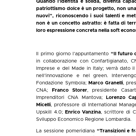
Quando l’identità è solida, diventa capac
patriottismo dolce è un progetto, non una r
nuovi”, riconoscendo i suoi talenti e met
non è un concetto astratto: è fatta di terr
loro espressione concreta nella soft econ
Il primo giorno l’appuntamento
“Il futuro
in collaborazione con Confartigianato, CN
Imprese e del Made in Italy; verrà dato 
nell’innovazione e nel green. Interven
Fondazione Symbola;
Marco Granelli
, pre
CNA;
Franco Storer
, presidente Casar
Imprenditori CNA Mantova;
Lorenzo Cap
Micelli
, professore di International Manag
Upskill 4.0;
Enrico Vanzina
, scrittore di
Sviluppo Economico Regione Lombardia.
La sessione pomeridiana
“Transizioni e f