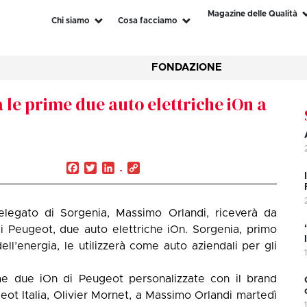
Magazine delle Qualità
Chi siamo
Cosa facciamo
FONDAZIONE
le prime due auto elettriche iOn a
Facebook
Twitter
LinkedIn
Copy
Link
delegato di Sorgenia, Massimo Orlandi, riceverà da
i Peugeot, due auto elettriche iOn. Sorgenia, primo
ll’energia, le utilizzerà come auto aziendali per gli
e due iOn di Peugeot personalizzate con il brand
ot Italia, Olivier Mornet, a Massimo Orlandi martedì