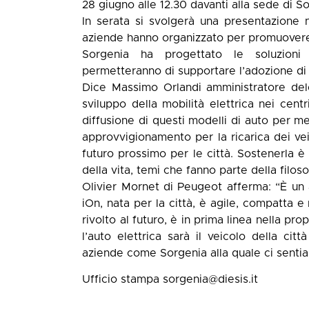
28 giugno alle 12.30 davanti alla sede di Sor
In serata si svolgerà una presentazione ne
aziende hanno organizzato per promuovere la
Sorgenia ha progettato le soluzioni i
permetteranno di supportare l’adozione di qu
Dice Massimo Orlandi amministratore del
sviluppo della mobilità elettrica nei cent
diffusione di questi modelli di auto per me
approvvigionamento per la ricarica dei veic
futuro prossimo per le città. Sostenerla è 
della vita, temi che fanno parte della filoso
Olivier Mornet di Peugeot afferma: “È un a
iOn, nata per la città, è agile, compatt
rivolto al futuro, è in prima linea nella pro
l’auto elettrica sarà il veicolo della ci
aziende come Sorgenia alla quale ci sentiam
Ufficio stampa
sorgenia@diesis.it