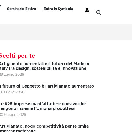
Seminario Estivo
Entra in Symbola
Scelti per te
Artigianato aumentato: il futuro del Made in
Italy tra design, sostenibilità e innovazione
29 Luglio 2026
II futuro di Geppetto è l’artigianato aumentato
06 Luglio 2026
Le 825 imprese manifatturiere coesive che
tengono insieme l’Umbria produttiva
30 Giugno 2026
Artigianato, nodo competitività per le 3mila
imprese materane