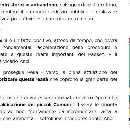
entri storici in abbandono
, salvaguardare il territorio,
cientare il patrimonio edilizio pubblico e realizzare
tività produttive insediate nei centri minori.
e
muni è un fatto positivo, atteso da tempo, che dovrà
 fondamentali: accelerazione delle procedure e
ate a queste realtà importanti del Paese”. È il
e vicario Anci.
- prosegue Pella - verso la piena attuazione del
orizzare queste realtà
che coprono la gran parte del
delle risorse dovrà essere emanato un altro Dpcm che
ualificazione dei piccoli Comuni
e fisserà le priorità
ondo ad hoc, “certamente da incrementare, vista la
e che ammonta - sottolinea il vicepresidente Anci -