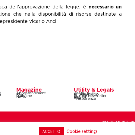
oca dell’approvazione della legge, è
necessario un
ione che nella disponibilità di risorse destinate a
icepresidente vicario Anci.
Magazine
Utility & Legals
)
Approfondimenti
Team
)
Snack
Cookie Policy
Storie
Privacy Policy
Rubriche
Privacy Newsletter
News
Statuto
Bilanci
Trasparenza
Lazio 20C, 00187 Roma – codice fiscale e partita IVA
Cookie settings
ACCETTO