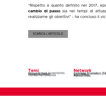
“Rispetto a quanto definito nel 2017, ep
cambio di passo
sia nei tempi di attuaz
realizzarne gli obiettivi” - ha concluso il v
SCARICA L'ARTICOLO
Temi
Network
Innovazione & Sostenibilità
Comitato Promotori (54
Design & Cultura
Comitato Scientifico (73
Coesione & Reti
Soci (160)
Territori & Comunità
Autori (106)
Partner (139)
Symbola – Fondazione per le qualità italiane – Via 
n°08180541008