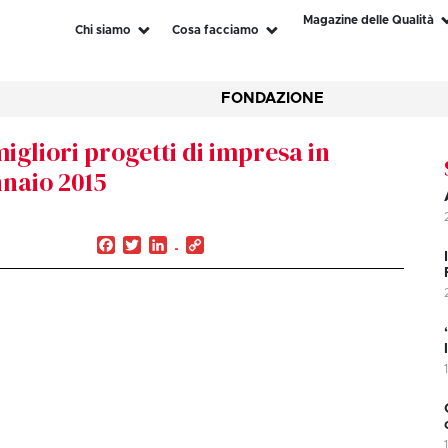
Magazine delle Qualità
Chi siamo
Cosa facciamo
FONDAZIONE
igliori progetti di impresa in
nnaio 2015
Facebook
Twitter
LinkedIn
Copy
Link