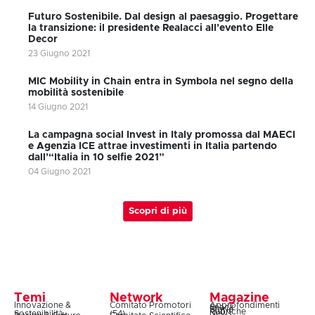
Futuro Sostenibile. Dal design al paesaggio. Progettare
la transizione: il presidente Realacci all’evento Elle
Decor
23 Giugno 2021
MIC Mobility in Chain entra in Symbola nel segno della
mobilità sostenibile
14 Giugno 2021
La campagna social Invest in Italy promossa dal MAECI
e Agenzia ICE attrae investimenti in Italia partendo
dall’“Italia in 10 selfie 2021”
04 Giugno 2021
Scopri di più
Temi
Network
Magazine
Innovazione &
Comitato Promotori
Approfondimenti
Snack
Storie
Rubriche
Sostenibilità
(54)
News