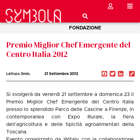
FONDAZIONE
Premio Miglior Chef Emergente del
Centro Italia 2012
Facebook
Twitter
Linked
C
Lettura
3
min.
21 Settembre 2012
Li
Si svolgerà da venerdì 21 settembre a domenica 23 il
Premio Miglior Chef Emergente del Centro Italia
presso lo splendido Parco delle Cascine a Firenze, in
contemporanea con Expo Rurale, la fiera
dell’agricoltura e delle tipicità agroalimentari della
Toscana.
Evento organizzato da Witaly, con la collaborazione