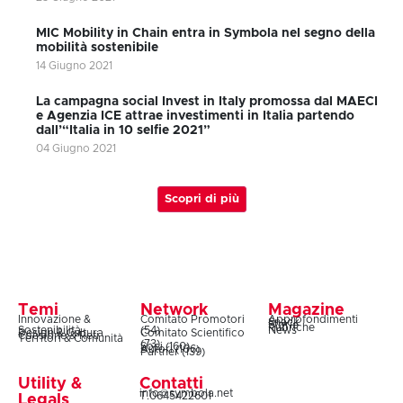
MIC Mobility in Chain entra in Symbola nel segno della
mobilità sostenibile
14 Giugno 2021
La campagna social Invest in Italy promossa dal MAECI
e Agenzia ICE attrae investimenti in Italia partendo
dall’“Italia in 10 selfie 2021”
04 Giugno 2021
Scopri di più
Temi
Network
Magazine
Innovazione &
Comitato Promotori
Approfondimenti
Snack
Storie
Rubriche
Sostenibilità
(54)
News
Design & Cultura
Comitato Scientifico
Coesione & Reti
Territori & Comunità
(73)
Soci (160)
Autori (106)
Partner (139)
Utility &
Contatti
info@symbola.net
T.0645422601
Legals