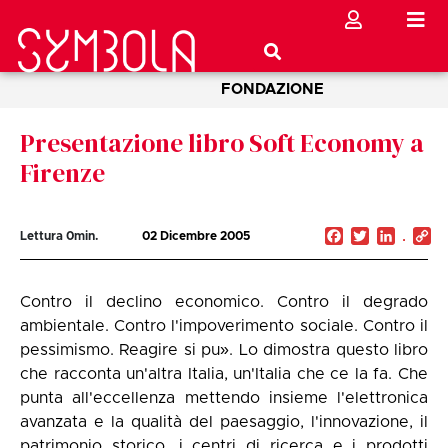
FONDAZIONE
Presentazione libro Soft Economy a
Firenze
Facebook
Twitter
Linked
C
Lettura
0
min.
02 Dicembre 2005
Li
Contro il declino economico. Contro il degrado
ambientale. Contro l'impoverimento sociale. Contro il
pessimismo. Reagire si pu». Lo dimostra questo libro
che racconta un'altra Italia, un'Italia che ce la fa. Che
punta all'eccellenza mettendo insieme l'elettronica
avanzata e la qualità del paesaggio, l'innovazione, il
patrimonio storico, i centri di ricerca e i prodotti