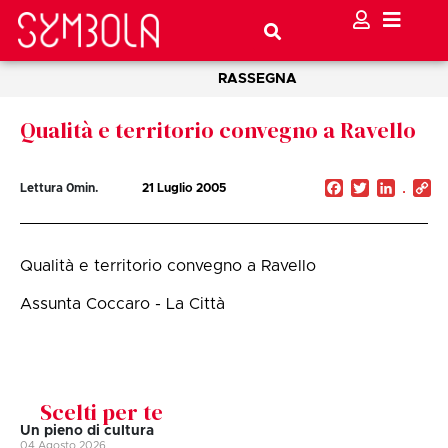
RASSEGNA
Qualità e territorio convegno a Ravello
Facebook
Twitter
Linked
C
Lettura
0
min.
21 Luglio 2005
Li
Qualità e territorio convegno a Ravello
Assunta Coccaro - La Città
Scelti per te
Un pieno di cultura
04 Agosto 2026