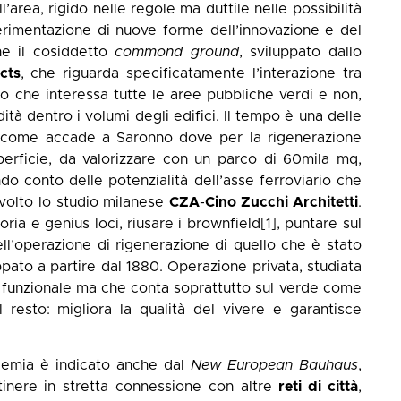
l’area, rigido nelle regole ma duttile nelle possibilità
rimentazione di nuove forme dell’innovazione e del
he il cosiddetto
commond ground
, sviluppato dallo
cts
, che riguarda specificatamente l’interazione tra
ico che interessa tutte le aree pubbliche verdi e non,
dità dentro i volumi degli edifici. Il tempo è una delle
ti, come accade a Saronno dove per la rigenerazione
uperficie, da valorizzare con un parco di 60mila mq,
ndo conto delle potenzialità dell’asse ferroviario che
volto lo studio milanese
CZA
-
Cino Zucchi Architetti
.
ria e genius loci, riusare i brownfield
[1]
, puntare sul
dell’operazione di rigenerazione di quello che è stato
uppato a partire dal 1880. Operazione privata, studiata
unzionale ma che conta soprattutto sul verde come
l resto: migliora la qualità del vivere e garantisce
ndemia è indicato anche dal
New European Bauhaus
,
tinere in stretta connessione con altre
reti di città
,