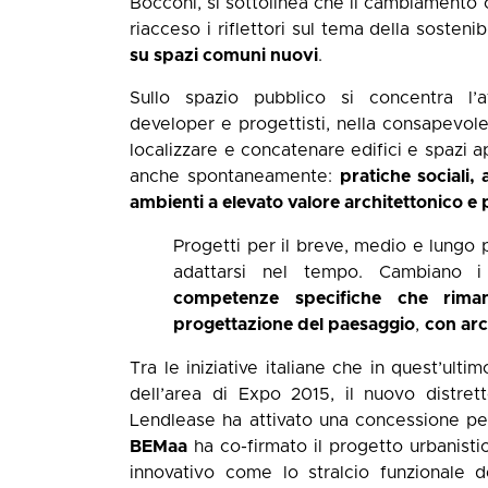
Bocconi, si sottolinea che il cambiamento 
riacceso i riflettori sul tema della sostenib
su spazi comuni nuovi
.
Sullo spazio pubblico si concentra l’a
developer e progettisti, nella consapevole
localizzare e concatenare edifici e spazi 
anche spontaneamente:
pratiche sociali, 
ambienti a elevato valore architettonico e
Progetti per il breve, medio e lungo p
adattarsi nel tempo. Cambiano 
competenze specifiche che riman
progettazione del paesaggio
,
con arc
Tra le iniziative italiane che in quest’ult
dell’area di Expo 2015, il nuovo distre
Lendlease ha attivato una concessione pe
BEMaa
ha co-firmato il progetto urbanist
innovativo come lo stralcio funzionale d