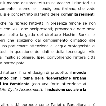
il mondo dell’architettura ha acceso i riflettori sul
samente insieme, e il padiglione italiano, che vede
a, si è concentrato sul tema delle
comunità resilienti
.
 che ha ripreso l’attività in presenza (anche se non
tale con QR Code onnipresenti) provando a dare delle
ria, sotto la guida del direttore Hashim Sarkis, la
temi che spaziano dal cambiamento climatico alle
n una particolare attenzione all’acqua protagonista di
testi la questione dei dati e della tecnologia. Alle
l multidisciplinare,
Iper
, coinvolgendo l’intera città
a e partecipata.
chitettura, fino al design di prodotto,
il mondo
tando con il tema della rigenerazione urbana
 tra l’ambiente
(con una forte attenzione al
Life Cycle Assessment
),
l’inclusione sociale e la
 altre città europee come Parigi o Barcellona si è