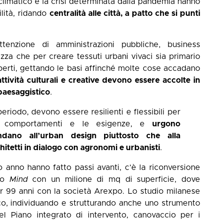
climatico e la crisi determinata dalla pandemia hanno
ilità, ridando
centralità alle città, a patto che si punti
ttenzione di amministrazioni pubbliche, business
zza che per creare tessuti urbani vivaci sia primario
aperti, gettando le basi affinché molte cose accadano
attività culturali e creative devono essere accolte in
 paesaggistico
.
eriodo, devono essere resilienti e flessibili per
i comportamenti e le esigenze, e
urgono
dano all’urban design piuttosto che alla
hitetti in dialogo con agronomi e urbanisti
.
imo anno hanno fatto passi avanti, c’è la riconversione
tto
Mind
con un milione di mq di superficie, dove
r 99 anni con la società Arexpo. Lo studio milanese
ico, individuando e strutturando anche uno strumento
el Piano integrato di intervento, canovaccio per i