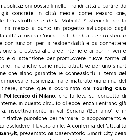
 applicazioni possibili nelle grandi città a partire da
 già concrete in città medie come Pesaro che,
 Infrastrutture e della Mobilità Sostenibili per la
), ha messo a punto un progetto sviluppato dagli
la città a misura d’uomo, includendo il centro storico
re con funzioni per la residenzialità e da connettere
ssione si è estesa alle aree interne e ai borghi veri e
tto e di attenzione per promuovere nuove forme di
rismo, ma anche come mete attrattive per uno smart
ne che siano garantite le connessioni). Il tema dei
di ripresa e resilienza, ma è maturato già prima del
 itinere, anche quella coordinata dal
Touring Club
il
Politecnico di Milano
, che fa leva sul concetto di
interne. In questo circuito di eccellenza rientrano già
, rispettivamente in val Seriana (Bergamo) e in
e iniziative pubbliche per fermare lo spopolamento e
nza escludere il lavoro agile. A conferma dell’attualità
ban@it
, presentato all’Osservatorio Smart City della