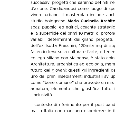
successivi progetti che saranno definiti nel
d’azione. Candidandosi come luogo di spe
vivere urbano, il masterplan include anc
studio bolognese
Mario Cucinella Archite
spazi pubblici ed edifici, collante strateg
e la superficie dei primi 10 metri di profon
variabili determinanti dei grandi proget
dell’ex Isotta Fraschini, 120mila mq di s
facendo leva sulla cultura e l’arte, e tene
collega Milano con Malpensa, è stato coin
Architettura, urbanistica ed ecologia, memo
futuro dei giovani: questi gli ingredienti 
uno dei primi insediamenti industriali svil
come “bene comune” che prevede un mix f
armatura, elemento che giustifica tutto i
l’inclusività.
Il contesto di riferimento per il post-pa
ma in Italia non mancano esperienze in i