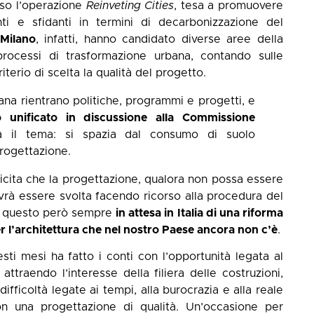
so l’operazione
Reinveting Cities
, tesa a promuovere
nti e sfidanti in termini di decarbonizzazione del
Milano
, infatti, hanno candidato diverse aree della
processi di trasformazione urbana, contando sulle
terio di scelta la qualità del progetto.
ana rientrano politiche, programmi e progetti, e
o unificato in discussione alla Commissione
 il tema: si spazia dal consumo di suolo
 progettazione.
licita che la progettazione, qualora non possa essere
vrà essere svolta facendo ricorso alla procedura del
to questo però sempre
in attesa in Italia di una riforma
er l’architettura che nel nostro Paese ancora non c’è
.
sti mesi ha fatto i conti con l’opportunità legata al
attraendo l’interesse della filiera delle costruzioni,
ifficoltà legate ai tempi, alla burocrazia e alla reale
con una progettazione di qualità. Un’occasione per