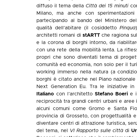
diffuso il tema della
Città dei 15 minuti
con
Milano, ma anche con sperimentazioni
partecipando al bando del Ministero delle
qualità dell’abitare (il cosiddetto
Pinqua
architetti romani di
stARTT
che ragiona sul
e la corona di borghi intorno, da riabilita
con una rete della mobilità lenta. La rifle
propri che sono diventati tema di proge
comunità ed economia, non solo per il tu
working immerso nella natura (a condizio
borghi è citato anche nel Piano nazionale 
Next Generation Eu. Tra le iniziative in
Italiano
con l’architetto
Stefano Boeri
e 
reciprocità tra grandi centri urbani e aree 
alcuni comuni come Gromo e Santa Fiora
provincia di Grosseto, con progettualità 
diventare centri di attrazione turistica, se
del tema, nel
VI Rapporto sulle città
di
Ur