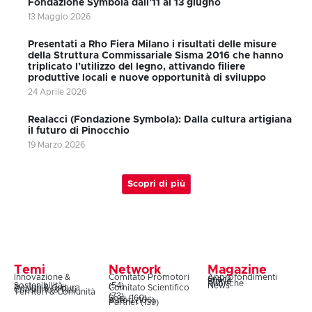
Fondazione Symbola dall’11 al 13 giugno
13 Maggio 2026
Presentati a Rho Fiera Milano i risultati delle misure
della Struttura Commissariale Sisma 2016 che hanno
triplicato l’utilizzo del legno, attivando filiere
produttive locali e nuove opportunità di sviluppo
24 Aprile 2026
Realacci (Fondazione Symbola): Dalla cultura artigiana
il futuro di Pinocchio
19 Marzo 2026
Scopri di più
Temi
Network
Magazine
Innovazione &
Comitato Promotori
Approfondimenti
Snack
Storie
Rubriche
Sostenibilità
(54)
News
Design & Cultura
Comitato Scientifico
Coesione & Reti
Territori & Comunità
(73)
Soci (160)
Autori (106)
Partner (139)