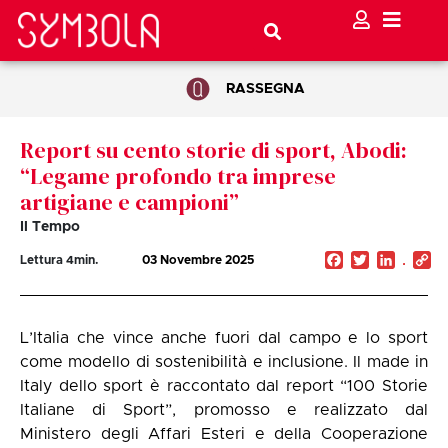
RASSEGNA
Report su cento storie di sport, Abodi:
“Legame profondo tra imprese
artigiane e campioni”
Il Tempo
Facebook
Twitter
Linked
C
Lettura
4
min.
03 Novembre 2025
Li
L’Italia che vince anche fuori dal campo e lo sport
come modello di sostenibilità e inclusione. Il made in
Italy dello sport è raccontato dal report “100 Storie
Italiane di Sport”, promosso e realizzato dal
Ministero degli Affari Esteri e della Cooperazione