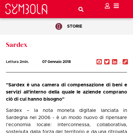
STORIE
Sardex
Facebook
Twitter
Linked
C
Lettura
2
min.
07 Gennaio 2018
Li
"Sardex è una camera di compensazione di beni e
servizi all'interno della quale le aziende comprano
ciò di cui hanno bisogno"
Sardex – la nota moneta digitale lanciata in
Sardegna nel 2006 - è un modo nuovo di ripensare
l’economia locale: interconnessa, collaborativa,
sostenuta dalla forza del territorio e da una ritrovata