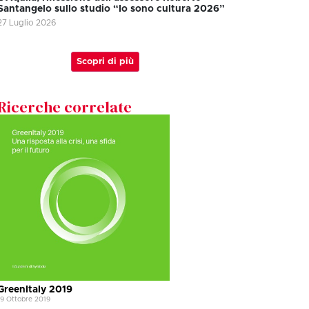
Santangelo sullo studio “Io sono cultura 2026”
27 Luglio 2026
Scopri di più
Ricerche correlate
GreenItaly 2019
19 Ottobre 2019