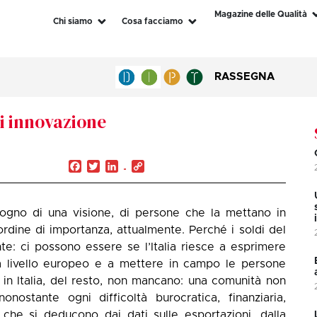
Magazine delle Qualità
Chi siamo
Cosa facciamo
RASSEGNA
i innovazione
Facebook
Twitter
LinkedIn
Copy
Link
ogno di una visione, di persone che la mettano in
t’ordine di importanza, attualmente. Perché i soldi del
e: ci possono essere se l’Italia riesce a esprimere
a livello europeo e a mettere in campo le persone
in Italia, del resto, non mancano: una comunità non
nostante ogni difficoltà burocratica, finanziaria,
ti che si deducono dai dati sulle esportazioni, dalla