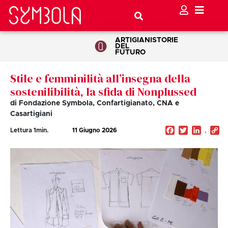
ARTIGIANI
STORIE
DEL
FUTURO
Stile e femminilità all’insegna della
sostenilibilità, la sfida di Nonplussed
di Fondazione Symbola, Confartigianato, CNA e
Casartigiani
Facebook
Twitter
Linked
C
Lettura
1
min.
11 Giugno 2026
Li