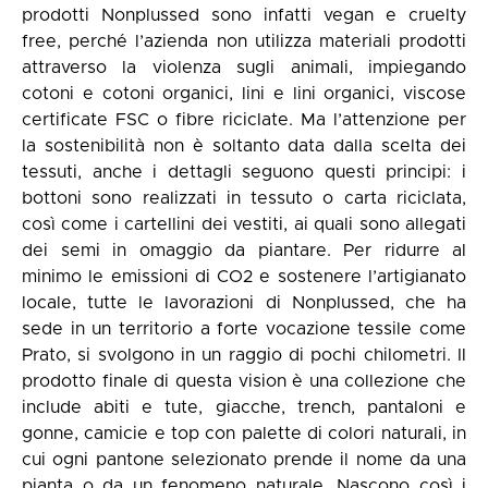
prodotti Nonplussed sono infatti vegan e cruelty
free, perché l’azienda non utilizza materiali prodotti
attraverso la violenza sugli animali, impiegando
cotoni e cotoni organici, lini e lini organici, viscose
certificate FSC o fibre riciclate. Ma l’attenzione per
la sostenibilità non è soltanto data dalla scelta dei
tessuti, anche i dettagli seguono questi principi: i
bottoni sono realizzati in tessuto o carta riciclata,
così come i cartellini dei vestiti, ai quali sono allegati
dei semi in omaggio da piantare. Per ridurre al
minimo le emissioni di CO2 e sostenere l’artigianato
locale, tutte le lavorazioni di Nonplussed, che ha
sede in un territorio a forte vocazione tessile come
Prato, si svolgono in un raggio di pochi chilometri. Il
prodotto finale di questa vision è una collezione che
include abiti e tute, giacche, trench, pantaloni e
gonne, camicie e top con palette di colori naturali, in
cui ogni pantone selezionato prende il nome da una
pianta o da un fenomeno naturale. Nascono così i