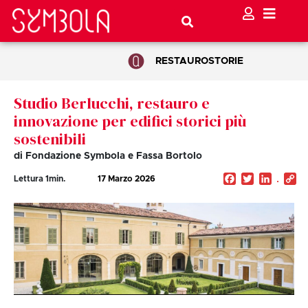
RESTAURO
STORIE
Studio Berlucchi, restauro e
innovazione per edifici storici più
sostenibili
di Fondazione Symbola e Fassa Bortolo
Facebook
Twitter
Linked
C
Lettura
1
min.
17 Marzo 2026
Li