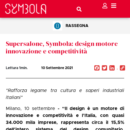
RASSEGNA
Supersalone, Symbola: design motore
innovazione e competitività
Facebook
Twitter
Linked
C
Lettura
1
min.
10 Settembre 2021
Li
"Rafforza legame tra cultura e saperi industriali
italiani"
Milano, 10 settembre
- “Il design è un motore di
innovazione e competitività e l’Italia, con quasi
34.000 mila imprese, rappresenta circa il 15,5%
dell’intero sistema del design comunitario,