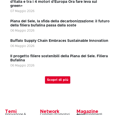
d’Italia e tra i 4 motori d’Europa Ora fare leva sul
green»
07 Maggio 2026
Piana del Sele, la sfida della decarbonizzazione: il futuro
della filiera bufalina passa dalla soste
06 Maggio 2026
Buffalo Supply Chain Embraces Sustainable Innovation
06 Maggio 2026
Il progetto filiere sostenibili della Piana del Sele. Filiera
Bufalina
06 Maggio 2026
Scopri di più
Temi
Network
Magazine
Innovazione &
Comitato Promotori
Approfondimenti