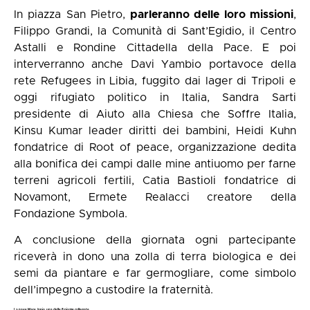
In piazza San Pietro,
parleranno delle loro missioni
,
Filippo Grandi, la Comunità di Sant’Egidio, il Centro
Astalli e Rondine Cittadella della Pace. E poi
interverranno anche Davi Yambio portavoce della
rete Refugees in Libia, fuggito dai lager di Tripoli e
oggi rifugiato politico in Italia, Sandra Sarti
presidente di Aiuto alla Chiesa che Soffre Italia,
Kinsu Kumar leader diritti dei bambini, Heidi Kuhn
fondatrice di Root of peace, organizzazione dedita
alla bonifica dei campi dalle mine antiuomo per farne
terreni agricoli fertili, Catia Bastioli fondatrice di
Novamont, Ermete Realacci creatore della
Fondazione Symbola.
A conclusione della giornata ogni partecipante
riceverà in dono una zolla di terra biologica e dei
semi da piantare e far germogliare, come simbolo
dell’impegno a custodire la fraternità.
La nave Mare Jonio, una delle 8 piazze collegate ​