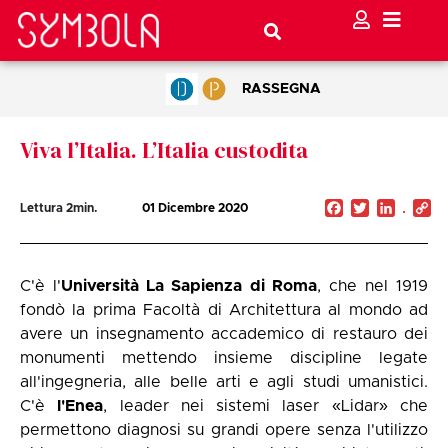
RASSEGNA
Viva l’Italia. L’Italia custodita
Facebook
Twitter
Linked
C
Lettura
2
min.
01 Dicembre 2020
Li
C'è l'
Università La Sapienza di Roma
, che nel 1919
fondò la prima Facoltà di Architettura al mondo ad
avere un insegnamento accademico di restauro dei
monumenti mettendo insieme discipline legate
all'ingegneria, alle belle arti e agli studi umanistici.
C'è
l'Enea
, leader nei sistemi laser «Lidar» che
permettono diagnosi su grandi opere senza l'utilizzo