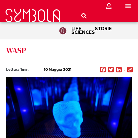
LIFE
STORIE
SCIENCES
WASP
Facebook
Twitter
Linked
C
Lettura
1
min.
10 Maggio 2021
Li