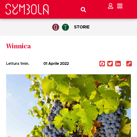
STORIE
Winnica
Facebook
Twitter
Linked
C
Lettura
1
min.
01 Aprile 2022
Li