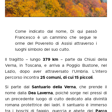
Come indicato dal nome, Di qui passò
Francesco è un cammino che segue le
orme del Poverello di Assisi attraverso i
luoghi simbolo del suo culto.
Il tragitto – lungo
379 km
– parte da Chiusi della
Verna, in Toscana, e arriva a Poggio Bustone, nel
Lazio, dopo aver attraversato l’Umbria. L’intero
percorso incontra
25 comuni, di cui 15 piccoli
.
Si parte dal
Santuario della Verna
, che prende il
nome dalla
Dea Laverna
, poiché sorge nei pressi di
un precedente luogo di culto dedicato alla divinità
romana protettrice dei ladri. Il santuario è immerso
tra i boschi di faggio, quercia e abete del
Parco