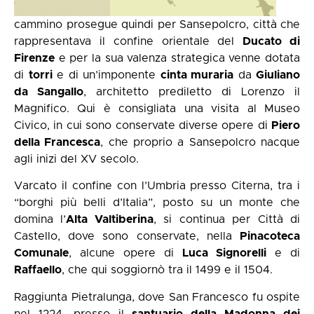
cammino prosegue quindi per Sansepolcro, città che
rappresentava il confine orientale del
Ducato di
Firenze
e per la sua valenza strategica venne dotata
di
torri
e di un’imponente
cinta muraria
da
Giuliano
da Sangallo
, architetto prediletto di Lorenzo il
Magnifico. Qui è consigliata una visita al Museo
Civico, in cui sono conservate diverse opere di
Piero
della Francesca
, che proprio a Sansepolcro nacque
agli inizi del XV secolo.
Varcato il confine con l’Umbria presso Citerna, tra i
“borghi più belli d’Italia”, posto su un monte che
domina l’
Alta Valtiberina
, si continua per Città di
Castello, dove sono conservate, nella
Pinacoteca
Comunale
, alcune opere di
Luca Signorelli
e di
Raffaello
, che qui soggiornò tra il 1499 e il 1504.
Raggiunta Pietralunga, dove San Francesco fu ospite
nel 1224, presso il
santuario della Madonna dei