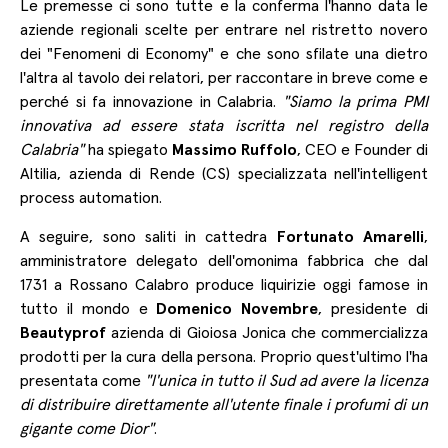
Le premesse ci sono tutte e la conferma l'hanno data le
aziende regionali scelte per entrare nel ristretto novero
dei "Fenomeni di Economy" e che sono sfilate una dietro
l'altra al tavolo dei relatori, per raccontare in breve come e
perché si fa innovazione in Calabria.
"Siamo la prima PMI
innovativa ad essere stata iscritta nel registro della
Calabria"
ha spiegato
Massimo Ruffolo
, CEO e Founder di
Altilia, azienda di Rende (CS) specializzata nell'intelligent
process automation.
A seguire, sono saliti in cattedra
Fortunato Amarelli
,
amministratore delegato dell'omonima fabbrica che dal
1731 a Rossano Calabro produce liquirizie oggi famose in
tutto il mondo e
Domenico Novembre
, presidente di
Beautyprof
azienda di Gioiosa Jonica che commercializza
prodotti per la cura della persona. Proprio quest'ultimo l'ha
presentata come
"l'unica in tutto il Sud ad avere la licenza
di distribuire direttamente all'utente finale i profumi di un
gigante come Dior"
.