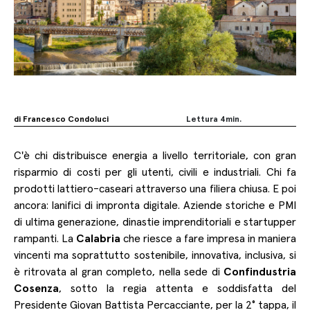
di Francesco Condoluci
Lettura
4
min.
C'è chi distribuisce energia a livello territoriale, con gran
Facebook
risparmio di costi per gli utenti, civili e industriali. Chi fa
Twitter
prodotti lattiero-caseari attraverso una filiera chiusa. E poi
LinkedIn
ancora: lanifici di impronta digitale. Aziende storiche e PMI
di ultima generazione, dinastie imprenditoriali e startupper
Copy
rampanti. La
Calabria
che riesce a fare impresa in maniera
Link
vincenti ma soprattutto sostenibile, innovativa, inclusiva, si
è ritrovata al gran completo, nella sede di
Confindustria
Cosenza
, sotto la regia attenta e soddisfatta del
Presidente Giovan Battista Percacciante, per la 2° tappa, il