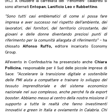
(RC). A chiudere la carrellata dei "Fenomeni" calabresi si
sono alternati
Entopan
,
Lanificio Leo
e
Rubbettino
.
"Sono tutti casi emblematici di come si possa fare
impresa e aver successo nel rispetto dell'ambiente, dei
lavoratori, dei fornitori, del territorio circostante, dei
giovani e delle donne diventando preziosi punti di
riferimento per la comunità allargata di riferimento"
- ha
chiosato
Alfonso Ruffo,
editore incaricato Economy
Group.
All'evento in Confindustria ha presenziato anche
Chiara
Pollicina
, responsabile per il Sud delle piccole imprese di
Sace:
"Accelerare la transizione digitale e sostenibile
delle PMI aiuta a compattare e trainare lo sviluppo del
tessuto imprenditoriale e del sistema economico
nazionale nel suo complesso, anche perché fa da export
booster. Abbiamo messo al centro della nostra missione il
supporto a tutte le realtà che fanno investimenti
innovativi e green in Italia e ovviamente in Calabria. Chi