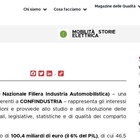
Magazine delle Qualità
Chi siamo
Cosa facciamo
MOBILITÀ
STORIE
ELETTRICA
Facebook
Twitter
LinkedIn
Copy
Link
Nazionale Filiera Industria Automobilistica)
– una
derenti a
CONFINDUSTRIA
– rappresenta gli interessi
zioni e provvede allo studio e alla risoluzione delle
i, legislative, statistiche e di qualità del comparto
to di
100,4 miliardi di euro (il 6% del PIL)
, di cui 46,5