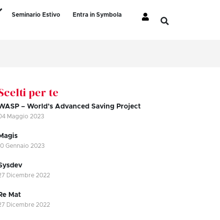
Seminario Estivo
Entra in Symbola
Scelti per te
WASP – World’s Advanced Saving Project
04 Maggio 2023
Magis
10 Gennaio 2023
Sysdev
27 Dicembre 2022
Re Mat
27 Dicembre 2022