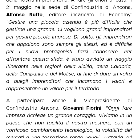
della nostra imprenditoria. A fare gli onori di casa, il
21 maggio nella sede di Confindustria di Ancona,
Alfonso Ruffo
, editore incaricato di Economy:
"Gestire una piccola azienda è più difficile che
gestirne una grande. Ci vogliono grandi imprenditori
per gestire piccole imprese. Di solito, gli imprenditori
che appaiono sono sempre gli stessi, ed è difficile
per i nuovi protagonisti farsi conoscere. Per
affrontare questa sfida, è stato avviato un viaggio
itinerante nelle regioni della Sicilia, della Calabria,
della Campania e del Molise, al fine di dare un volto
a quegli imprenditori che incarnano i valori e
rappresentano un valore per il territorio".
A partecipare anche il Vicepresidente di
Confindustria Ancona,
Giovanni Fiorini
:
"Oggi fare
impresa richiede un grande coraggio. Viviamo in un
paese che non facilita il nostro mestiere, con un
vorticoso cambiamento tecnologico, la volatilità dei
mercati e una tassazione senza uguali. Tuttavia, gli