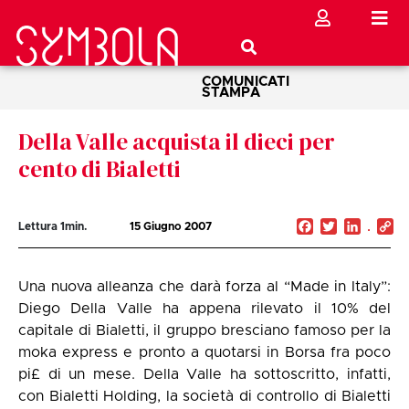
COMUNICATI
STAMPA
Della Valle acquista il dieci per
cento di Bialetti
Facebook
Twitter
Linked
C
Lettura
1
min.
15 Giugno 2007
Li
Una nuova alleanza che darà forza al “Made in Italy”:
Diego Della Valle ha appena rilevato il 10% del
capitale di Bialetti, il gruppo bresciano famoso per la
moka express e pronto a quotarsi in Borsa fra poco
pi£ di un mese. Della Valle ha sottoscritto, infatti,
con Bialetti Holding, la società di controllo di Bialetti