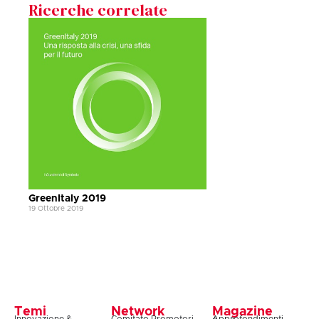
Ricerche correlate
GreenItaly 2019
19 Ottobre 2019
Temi
Network
Magazine
Innovazione &
Comitato Promotori
Approfondimenti