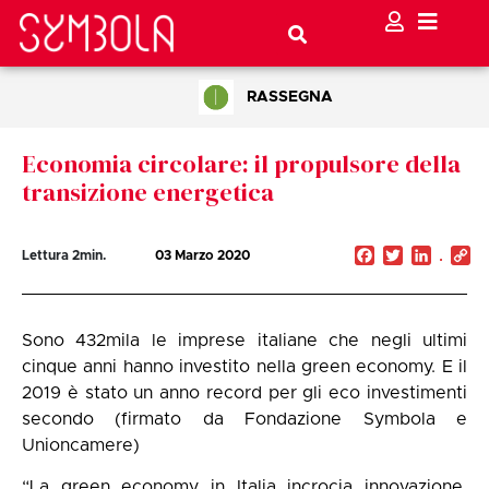
RASSEGNA
Economia circolare: il propulsore della
transizione energetica
Facebook
Twitter
Linked
C
Lettura
2
min.
03 Marzo 2020
Li
Sono 432mila le imprese italiane che negli ultimi
cinque anni hanno investito nella green economy. E il
2019 è stato un anno record per gli eco investimenti
secondo (firmato da Fondazione Symbola e
Unioncamere)
“La green economy in Italia incrocia innovazione,