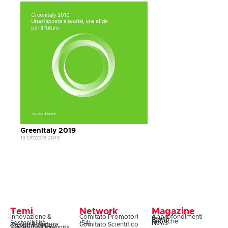
GreenItaly 2019
19 Ottobre 2019
Temi
Network
Magazine
Innovazione &
Comitato Promotori
Approfondimenti
Snack
Storie
Rubriche
Sostenibilità
(54)
News
Design & Cultura
Comitato Scientifico
Coesione & Reti
Territori & Comunità