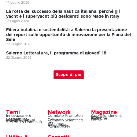
14 Luglio 2026
La rotta del successo della nautica italiana: perché gli
yacht e i superyacht più desiderati sono Made in Italy
13 Luglio 2026
Filiera bufalina e sostenibilità: a Salerno la presentazione
del report sulle opportunità di innovazione per la Piana del
Sele
22 Giugno 2026
Salerno Letteratura, il programma di giovedì 18
22 Giugno 2026
Scopri di più
Temi
Network
Magazine
Innovazione &
Comitato Promotori
Approfondimenti
Snack
Storie
Rubriche
Sostenibilità
(54)
News
Design & Cultura
Comitato Scientifico
Coesione & Reti
Territori & Comunità
(73)
Soci (160)
Autori (106)
Partner (139)